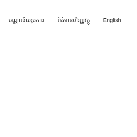
បណ្ណាល័យរូបភាព
ព័ត៌មានហិរញ្ញវត្ថុ
English