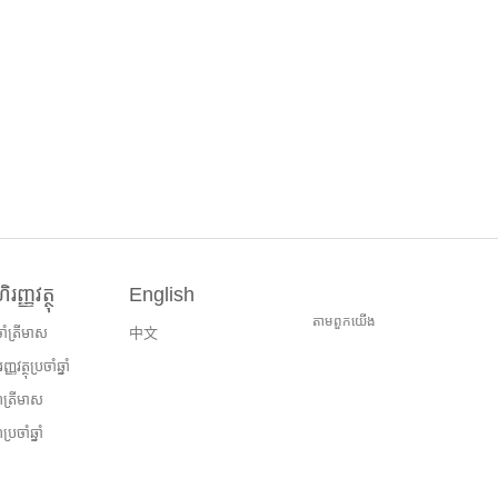
រញ្ញវត្ថុ
English
តាម​ពួក​យើង
រចាំត្រីមាស
中文
វត្ថុប្រចាំឆ្នាំ
ត្រីមាស
រចាំឆ្នាំ