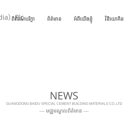
ពិព័រណ៍បរិក្ខា
ព័ត៌មាន
អំពីយើងខ្ញុំ
វិនិយោគិន
NEWS
GUANGDONG BAIDU SPECIAL CEMENT BUILDING MATERIALS CO.,LTD
— មជ្ឈមណ្ឌលព័ត៌មាន —