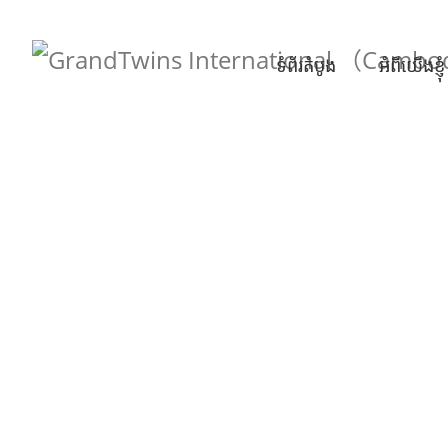
ទំព័រតំបូង
អំពីយើងខ្ញុំ