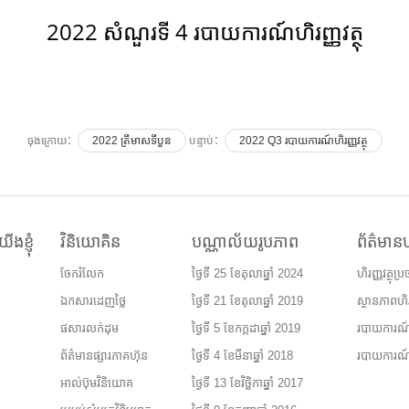
2022 សំណួរទី 4 របាយការណ៍ហិរញ្ញវត្ថុ
ចុងក្រោយ：
2022 ត្រីមាសទីបួន
បន្ទាប់：
2022 Q3 របាយការណ៍ហិរញ្ញវត្ថុ
ើងខ្ញុំ
វិនិយោគិន
បណ្ណាល័យរូបភាព
ព័ត៌មានហិ
ចែករំលែក
ថ្ងៃទី 25 ខែតុលាឆ្នាំ 2024
ហិរញ្ញវត្ថុប្
ឯកសារដេញថ្លៃ
ថ្ងៃទី 21 ខែតុលាឆ្នាំ 2019
ស្ថានភាពហិរញ្ញ
ផសារលក់ដុម
ថ្ងៃទី 5 ខែកក្កដាឆ្នាំ 2019
របាយការណ៍
ព័ត៌មានផ្សារភាគហ៊ុន
ថ្ងៃទី 4 ខែមីនាឆ្នាំ 2018
របាយការណ៍​ប្
អាល់ប៊ុមវិនិយោគ
ថ្ងៃទី 13 ខែវិច្ឆិកាឆ្នាំ 2017