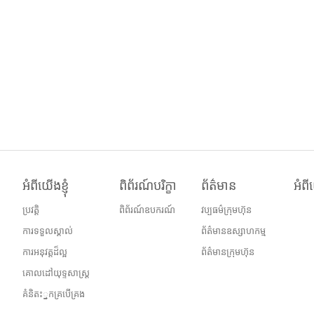
អំពីយើងខ្ញុំ
ពិព័រណ៍បរិក្ខា
ព័ត៌មាន
អំពីយ
ប្រវត្តិ
ពិព័រណ៍ឧបករណ៍
វប្បធម៌ក្រុមហ៊ុន
ការទទួលស្គាល់
ព័ត៌មានឧស្សាហកម្ម
ការអនុវត្តដ៏ល្អ
ព័ត៌មានក្រុមហ៊ុន
គោលដៅយុទ្ទសាស្ត្រ
គំនិតះ្នកគ្របើគ្រង